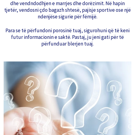
dhe vendndodhjen e marrjes dhe dorëzimit. Në hapin
tjetër, vendosni çdo bagazh shtesë, pajisje sportive ose një
ndenjëse sigurie për fëmijë.
Para se të përfundoni porosinë tuaj, sigurohuni që të keni
futur informacionin e saktë. Pastaj, ju jeni gati për të
përfunduar blerjen tuaj.