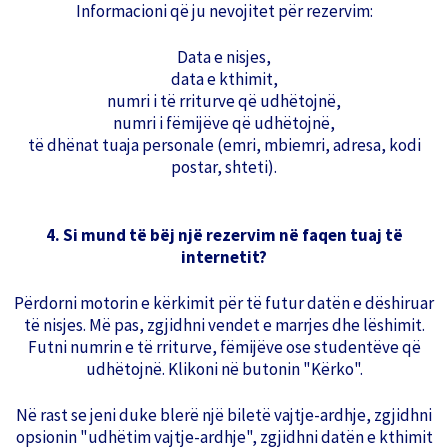
Informacioni që ju nevojitet për rezervim:
Data e nisjes,
data e kthimit,
numri i të rriturve që udhëtojnë,
numri i fëmijëve që udhëtojnë,
të dhënat tuaja personale (emri, mbiemri, adresa, kodi
postar, shteti).
4. Si mund të bëj një rezervim në faqen tuaj të
internetit?
Përdorni motorin e kërkimit për të futur datën e dëshiruar
të nisjes. Më pas, zgjidhni vendet e marrjes dhe lëshimit.
Futni numrin e të rriturve, fëmijëve ose studentëve që
udhëtojnë. Klikoni në butonin "Kërko".
Në rast se jeni duke blerë një biletë vajtje-ardhje, zgjidhni
opsionin "udhëtim vajtje-ardhje", zgjidhni datën e kthimit